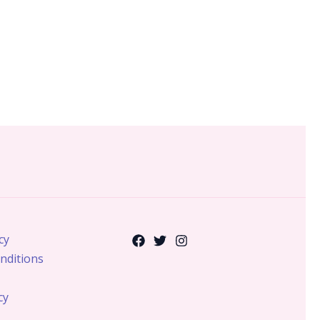
cy
nditions
cy