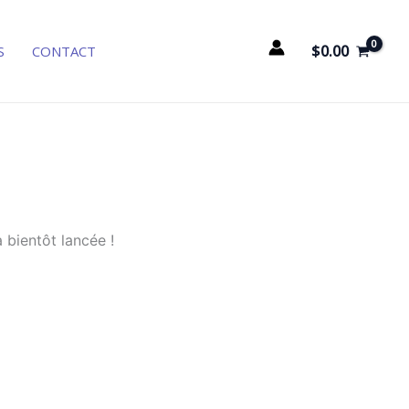
$
0.00
S
CONTACT
 bientôt lancée !