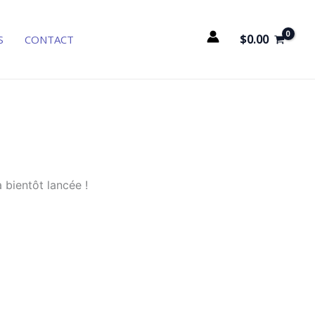
$
0.00
S
CONTACT
 bientôt lancée !