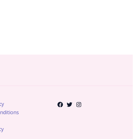
cy
nditions
cy