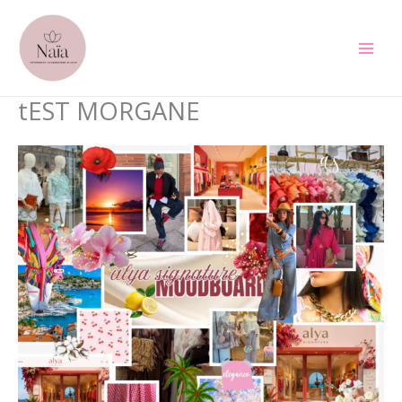
Aller
au
contenu
tEST MORGANE